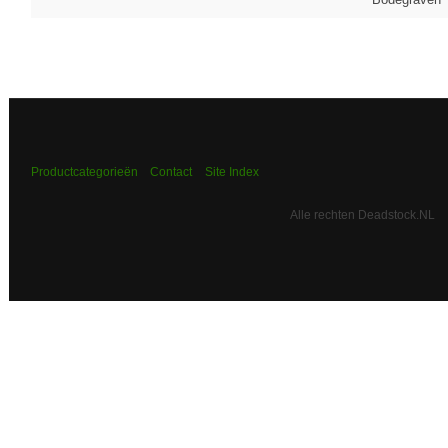
Productcategorieën
Contact
Site Index
Alle rechten Deadstock.NL