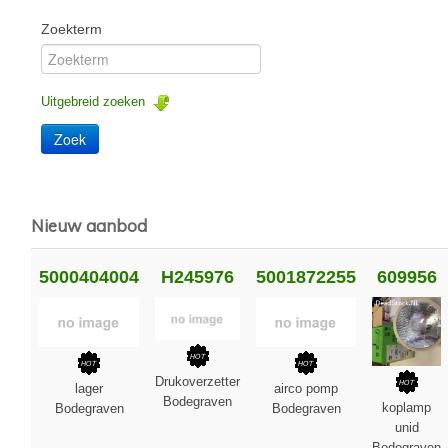
Zoekterm
Uitgebreid zoeken
Nieuw aanbod
5000404004
H245976
5001872255
609956
Drukoverzetter
lager
airco pomp
Bodegraven
koplamp
Bodegraven
Bodegraven
unid
Bodegraven