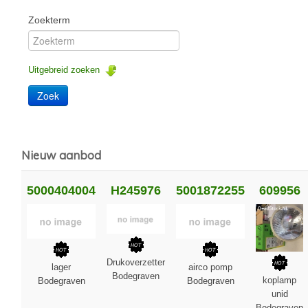
Zoekterm
Uitgebreid zoeken
Nieuw aanbod
5000404004
H245976
5001872255
609956
Drukoverzetter
lager
airco pomp
Bodegraven
koplamp
Bodegraven
Bodegraven
unid
Bodegraven