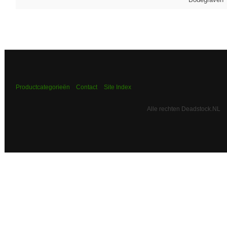
Productcategorieën
Contact
Site Index
Alle rechten Deadstock.NL