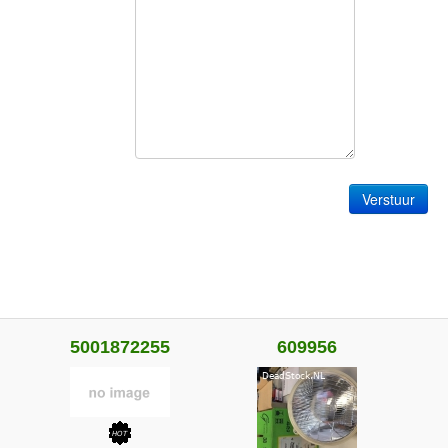
5001872255
609956