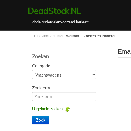
DeadStock.NL
... dode onderdelenvoorraad herleeft
U bevindt zich hier:
Welkom
|
Zoeken en Bladeren
Emai
Zoeken
Categorie
Zoekterm
Uitgebreid zoeken