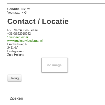
_______________________
Contact
Conditie
: Nieuw
Voorraad: >>3
Contact / Locatie
RVL Verhuur en Lease
+31(0)622918982
Stuur een email
www.truckservicederaaf.nl
Frankrijkweg 6
2411NV
Bodegraven
Zuid-Holland
Terug
Zoeken