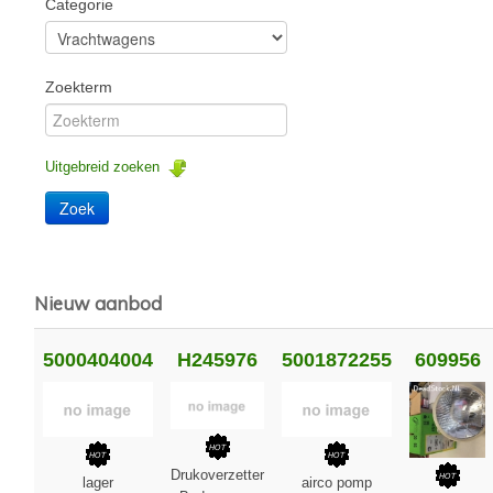
Categorie
Zoekterm
Uitgebreid zoeken
Nieuw aanbod
5000404004
H245976
5001872255
609956
Drukoverzetter
lager
airco pomp