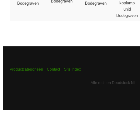
Bodegraven
koplamp
Bodegraven
Bodegraven
unid
Bodegraven
Productcategorieën
Contact
Site Index
Alle rechten Deadstock.NL