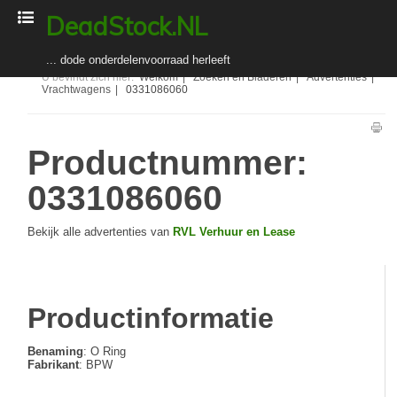
DeadStock.NL
... dode onderdelenvoorraad herleeft
U bevindt zich hier:
Welkom
|
Zoeken en Bladeren
|
Advertenties
|
Vrachtwagens
|
0331086060
Welkom
Zoeken en Bladeren
Productnummer
:
Adverteerders
0331086060
Toelichting voor adverteerders
Abonnement kopen (registreren) / verlengen
Bekijk alle advertenties van
RVL Verhuur en Lease
In-/uitloggen
Over DeadStock.NL
Organisatie
Productinformatie
Bedrijfsgegevens
Algemene voorwaarden
Benaming
: O Ring
Fabrikant
: BPW
Nieuws