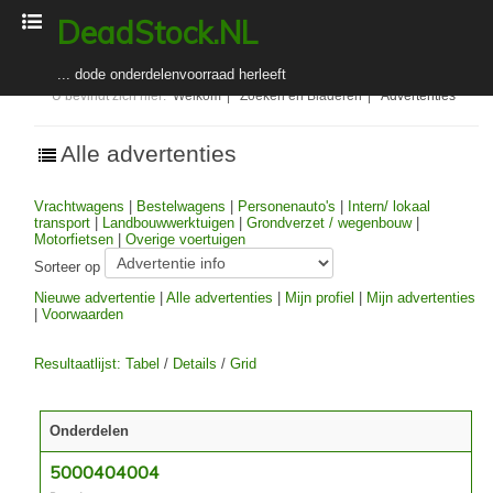
DeadStock.NL
... dode onderdelenvoorraad herleeft
U bevindt zich hier:
Welkom
|
Zoeken en Bladeren
|
Advertenties
Welkom
Alle advertenties
Zoeken en Bladeren
Adverteerders
Vrachtwagens
|
Bestelwagens
|
Personenauto's
|
Intern/ lokaal
transport
|
Landbouwwerktuigen
|
Grondverzet / wegenbouw
|
Toelichting voor adverteerders
Motorfietsen
|
Overige voertuigen
Abonnement kopen (registreren) / verlengen
Sorteer op
Nieuwe advertentie
|
Alle advertenties
|
Mijn profiel
|
Mijn advertenties
In-/uitloggen
|
Voorwaarden
Over DeadStock.NL
Resultaatlijst: Tabel
/
Details
/
Grid
Organisatie
Bedrijfsgegevens
Onderdelen
Algemene voorwaarden
Nieuws
5000404004