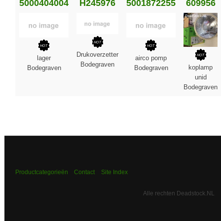
5000404004
H245976
5001872255
609956
Drukoverzetter
lager
airco pomp
Bodegraven
koplamp
Bodegraven
Bodegraven
unid
Bodegraven
Productcategorieën
Contact
Site Index
Alle rechten Deadstock.NL