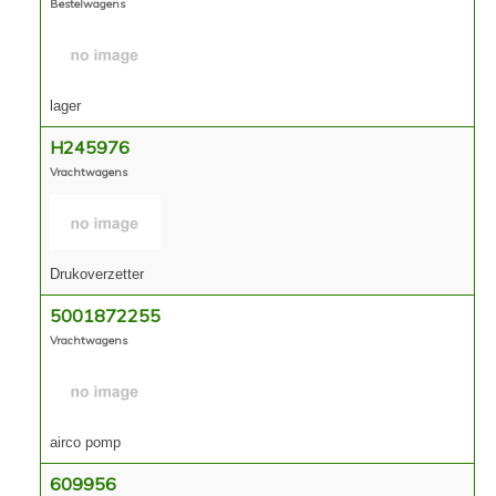
Contact
Bestelwagens
lager
H245976
Vrachtwagens
Drukoverzetter
5001872255
Vrachtwagens
airco pomp
609956