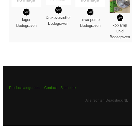
Drukoverzetter
lager
airco pomp
Bodegraven
koplamp
Bodegraven
Bodegraven
unid
Bodegraven
Productcategorieën
Contact
Site Index
Alle rechten Deadstock.NL