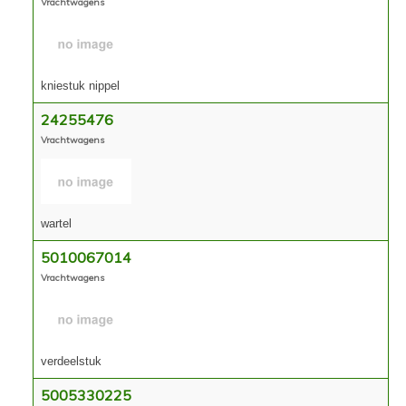
Vrachtwagens
Contact
kniestuk nippel
24255476
Vrachtwagens
wartel
5010067014
Vrachtwagens
verdeelstuk
5005330225