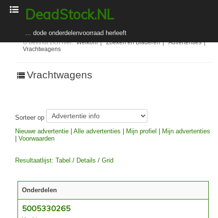
DeadStock.NL
... dode onderdelenvoorraad herleeft
U bevindt zich hier:
Welkom
|
Zoeken en Bladeren
|
Advertenties
|
Vrachtwagens
Welkom
Zoeken en Bladeren
Vrachtwagens
Adverteerders
Toelichting voor adverteerders
Sorteer op
Abonnement kopen (registreren) / verlengen
Nieuwe advertentie
|
Alle advertenties
|
Mijn profiel
|
Mijn advertenties
In-/uitloggen
|
Voorwaarden
Over DeadStock.NL
Resultaatlijst: Tabel
/
Details
/
Grid
Organisatie
Bedrijfsgegevens
Onderdelen
Algemene voorwaarden
Nieuws
5005330265