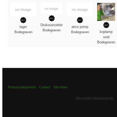
Drukoverzetter
lager
airco pomp
Bodegraven
koplamp
Bodegraven
Bodegraven
unid
Bodegraven
Productcategorieën
Contact
Site Index
Alle rechten Deadstock.NL