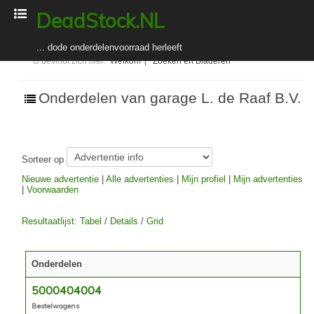
DeadStock.NL
... dode onderdelenvoorraad herleeft
U bevindt zich hier:
Welkom
|
Zoeken en Bladeren
Welkom
Onderdelen van garage L. de Raaf B.V.
Zoeken en Bladeren
Adverteerders
Toelichting voor adverteerders
Sorteer op
Abonnement kopen (registreren) / verlengen
Nieuwe advertentie
|
Alle advertenties
|
Mijn profiel
|
Mijn advertenties
|
Voorwaarden
In-/uitloggen
Over DeadStock.NL
Resultaatlijst: Tabel
/
Details
/
Grid
Organisatie
Bedrijfsgegevens
Onderdelen
Algemene voorwaarden
5000404004
Nieuws
Bestelwagens